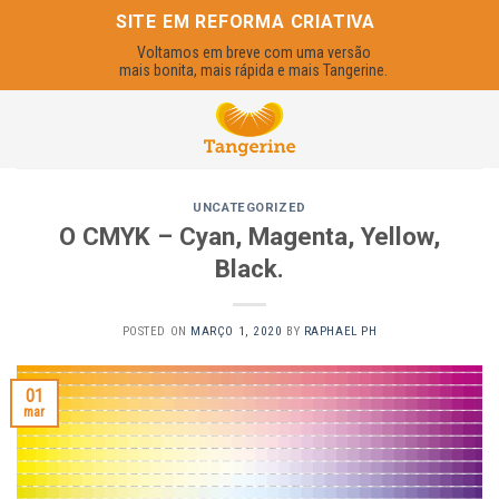
Skip
SITE EM REFORMA CRIATIVA
to
Voltamos em breve com uma versão
content
mais bonita, mais rápida e mais Tangerine.
UNCATEGORIZED
O CMYK – Cyan, Magenta, Yellow,
Black.
POSTED ON
MARÇO 1, 2020
BY
RAPHAEL PH
01
mar