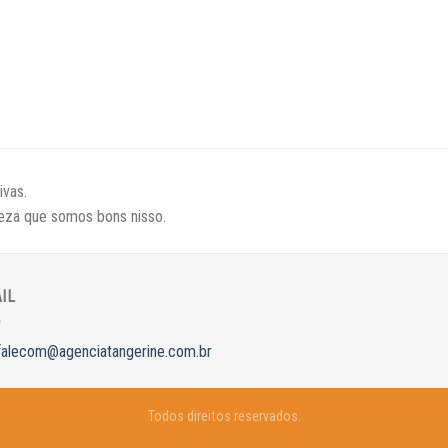
vas.
eza que somos bons nisso.
IL
falecom@agenciatangerine.com.br
Todos direitos reservados.