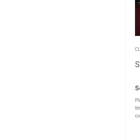
CL
S
S
Pl
ti
co