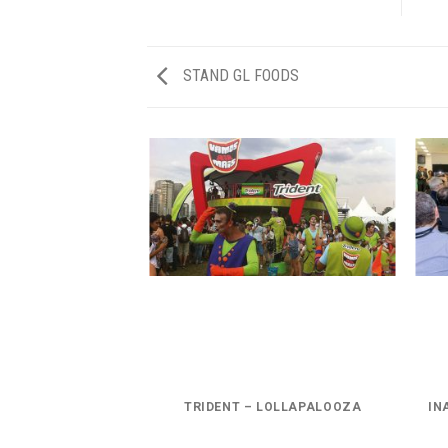
STAND GL FOODS
OD 2020
TRIDENT – LOLLAPALOOZA
IN